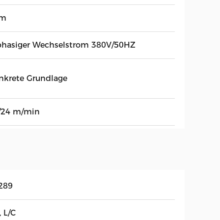
0m
phasiger Wechselstrom 380V/50HZ
nkrete Grundlage
/24 m/min
289
, L/C