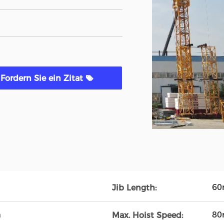
Fordern Sie ein Zitat
6
Jib Length:
m
80
Max. Hoist Speed: