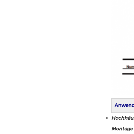
Anwend
Hochhäuse
Montage v