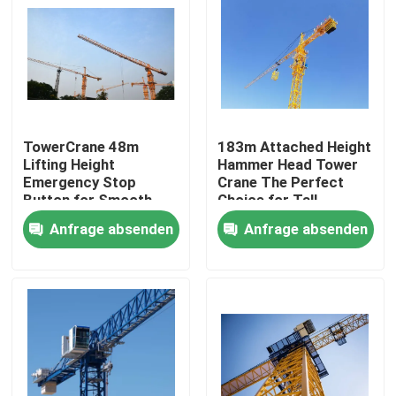
TowerCrane 48m
183m Attached Height
Lifting Height
Hammer Head Tower
Emergency Stop
Crane The Perfect
Button for Smooth
Choice for Tall
and Safe Construction
Structures
Anfrage absenden
Anfrage absenden
Startseite
Produkte
Videos