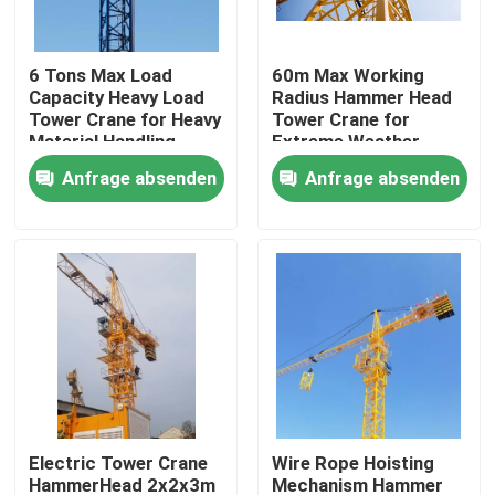
Über uns
6 Tons Max Load
60m Max Working
Capacity Heavy Load
Radius Hammer Head
Tower Crane for Heavy
Tower Crane for
Fabrik Tour
Material Handling
Extreme Weather
Requirements
Conditions
Anfrage absenden
Anfrage absenden
Construction
Qualitätskontrolle
Kontakt
Referenzen
Flacher Spitzenturmkran
Electric Tower Crane
Wire Rope Hoisting
Hammer-Kopf-Turmkran
HammerHead 2x2x3m
Mechanism Hammer