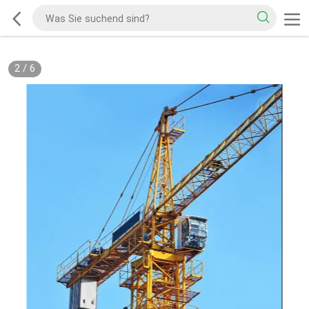
2
/
6