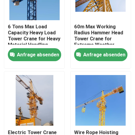
Über uns
6 Tons Max Load
60m Max Working
Capacity Heavy Load
Radius Hammer Head
Fabrik Tour
Tower Crane for Heavy
Tower Crane for
Material Handling
Extreme Weather
Requirements
Conditions
Anfrage absenden
Anfrage absenden
Qualitätskontrolle
Construction
Kontakt
Referenzen
Flacher Spitzenturmkran
Hammer-Kopf-Turmkran
Electric Tower Crane
Wire Rope Hoisting