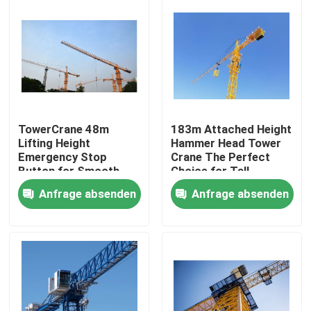
TowerCrane 48m
183m Attached Height
Lifting Height
Hammer Head Tower
Emergency Stop
Crane The Perfect
Button for Smooth
Choice for Tall
and Safe Construction
Structures
Anfrage absenden
Anfrage absenden
Startseite
Produkte
Videos