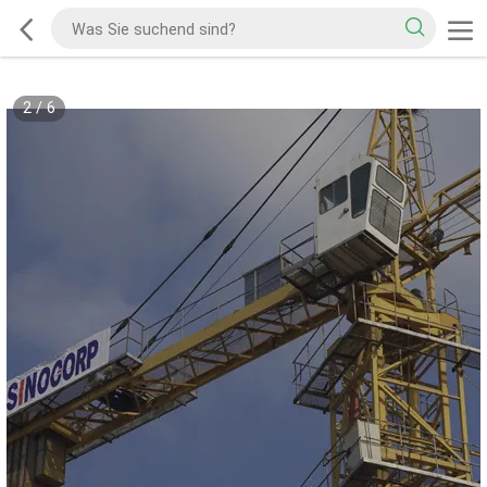
2
/
6