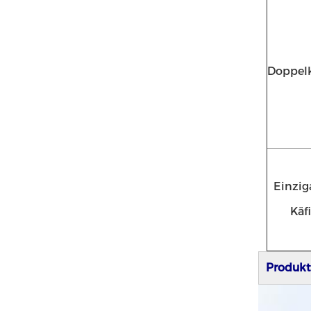
Doppelk
Einzig
Käf
Produkt