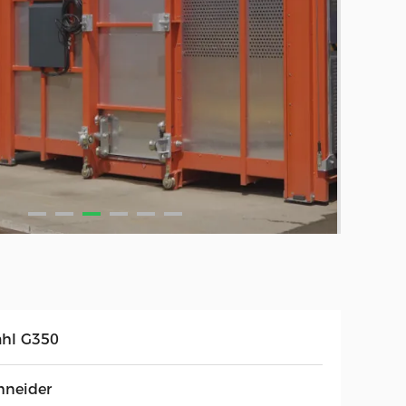
ahl G350
hneider