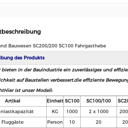
tbeschreibung
und Bauwesen SC200/200 SC100 Fahrgasthebe
ibung des Produkts
bieten in der Bauindustrie ein zuverlässiges und effizie
chkeit auf Baustellen verbessert.die effiziente Beweg
tHier ist unser Modell:
Artikel
Einheit
SC100
SC100/100
SC2
nlastkapazität
KG
1000
2 x 1000
200
Fluggäste
Person
10
20
20