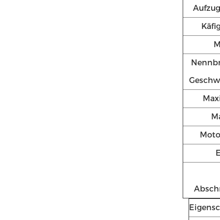
Aufzug
Käfi
M
Nennbr
Geschwi
Max
M
Mot
E
Absch
Eigensc