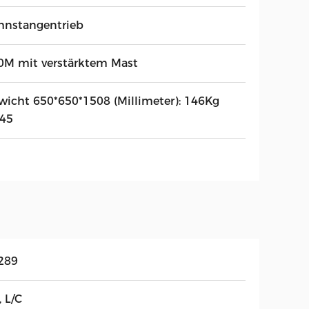
hnstangentrieb
0M mit verstärktem Mast
wicht 650*650*1508 (Millimeter): 146Kg
45
289
, L/C