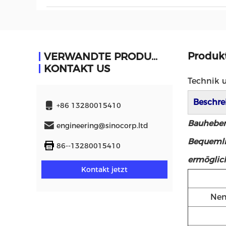
Produk
VERWANDTE PRODUKTE
KONTAKT US
Technik 
Beschre
+86 13280015410
Bauheber 
engineering@sinocorp.ltd
Bequemli
86--13280015410
ermöglich
Kontakt jetzt
Nen