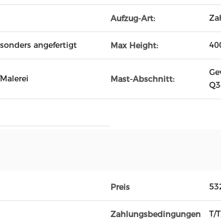
Za
Aufzug-Art:
onders angefertigt
40
Max Height:
Ge
/Malerei
Mast-Abschnitt:
Q3
53
Preis
T/T
Zahlungsbedingungen