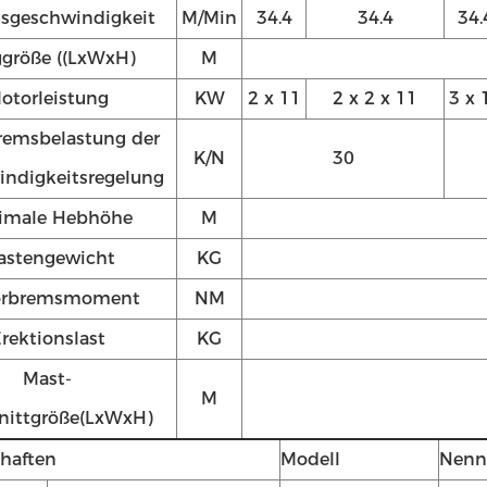
sgeschwindigkeit
M/Min
34.4
34.4
34.
ggröße ((LxWxH)
M
otorleistung
KW
2 x 11
2 x 2 x 11
3 x 
emsbelastung der
K/N
30
ndigkeitsregelung
imale Hebhöhe
M
astengewicht
KG
orbremsmoment
NM
rektionslast
KG
Mast-
M
nittgröße
(LxWxH)
haften
Modell
Nenn