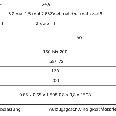
4
34.4
3.2 mal 1,5 mal 2.6
3Zwei mal drei mal zwei.6
11
2 x 3 x 11
40
150 bis 200
158/172
120
200
0.65 x 0,65 x 1,508 0,8 x 0,8 x 1508
belastung
Aufzugsgeschwindigkeit
Motorl