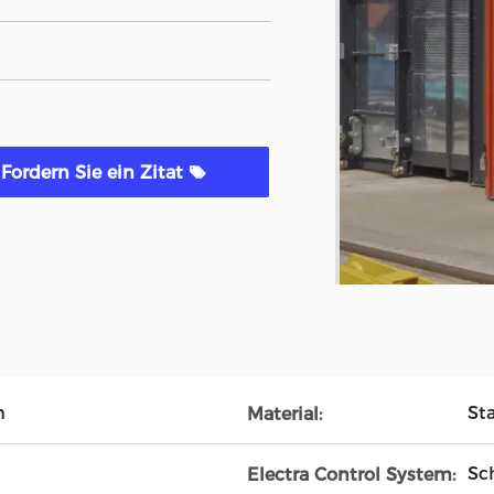
Fordern Sie ein Zitat
m
St
Material:
Sc
Electra Control System: