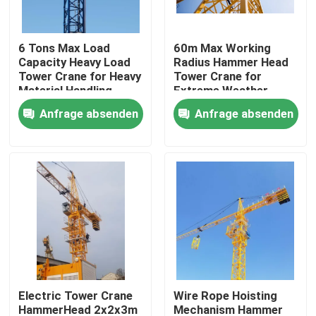
Über uns
6 Tons Max Load
60m Max Working
Capacity Heavy Load
Radius Hammer Head
Tower Crane for Heavy
Tower Crane for
Fabrik Tour
Material Handling
Extreme Weather
Requirements
Conditions
Anfrage absenden
Anfrage absenden
Construction
Qualitätskontrolle
Kontakt
Referenzen
Flacher Spitzenturmkran
Electric Tower Crane
Wire Rope Hoisting
Hammer-Kopf-Turmkran
HammerHead 2x2x3m
Mechanism Hammer