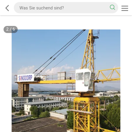
2
/
6