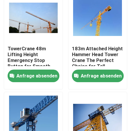
TowerCrane 48m
183m Attached Height
Lifting Height
Hammer Head Tower
Emergency Stop
Crane The Perfect
Button for Smooth
Choice for Tall
and Safe Construction
Structures
Anfrage absenden
Anfrage absenden
Startseite
Produkte
Videos