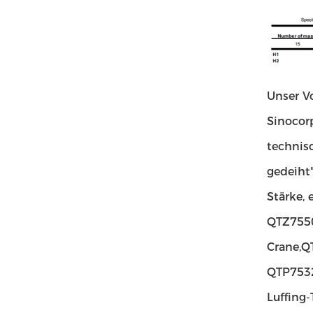
Unser Vo
Sinocorp
technis
gedeiht
Stärke,
QTZ755
Crane,Q
QTP7532
Luffing