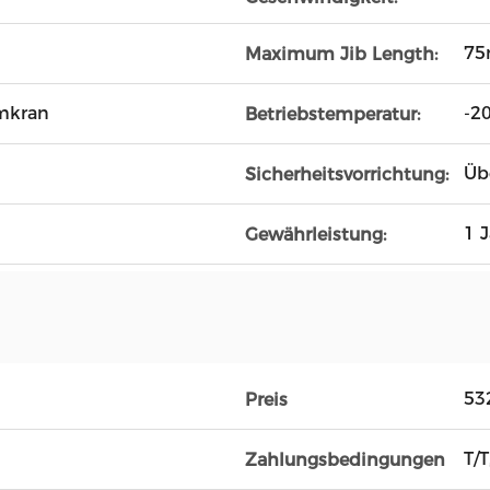
7
Maximum Jib Length:
rmkran
-2
Betriebstemperatur:
Üb
Sicherheitsvorrichtung:
1 
Gewährleistung:
53
Preis
T/T
Zahlungsbedingungen