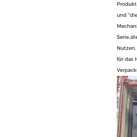
Produkt
und "di
Mechani
Serie.,d
Nutzen, 
für das
Verpack