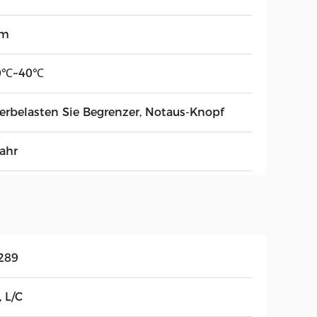
5m
0℃~40℃
erbelasten Sie Begrenzer, Notaus-Knopf
Jahr
289
, L/C