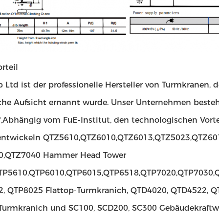
rteil
 Ltd ist der professionelle Hersteller von Turmkranen, 
che Aufsicht ernannt wurde. Unser Unternehmen besteht 
",Abhängig vom FuE-Institut, den technologischen Vorte
 entwickeln QTZ5610,QTZ6010,QTZ6013,QTZ5023,QTZ6
0,QTZ7040 Hammer Head Tower
TP5610,QTP6010,QTP6015,QTP6518,QTP7020,QTP7030,
, QTP8025 Flattop-Turmkranich, QTD4020, QTD4522, 
-Turmkranich und SC100, SCD200, SC300 Gebäudekraftwa