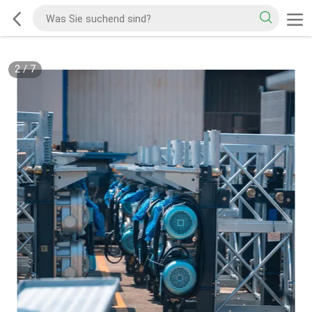
2
/
7