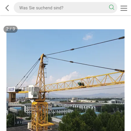
2
/
3