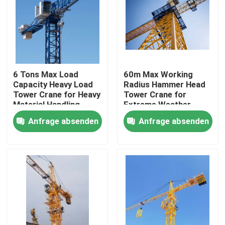
Über uns
Fabrik Tour
6 Tons Max Load
60m Max Working
Capacity Heavy Load
Radius Hammer Head
Qualitätskontrolle
Tower Crane for Heavy
Tower Crane for
Material Handling
Extreme Weather
Requirements
Conditions
Anfrage absenden
Anfrage absenden
Kontakt
Construction
Referenzen
Flacher Spitzenturmkran
Hammer-Kopf-Turmkran