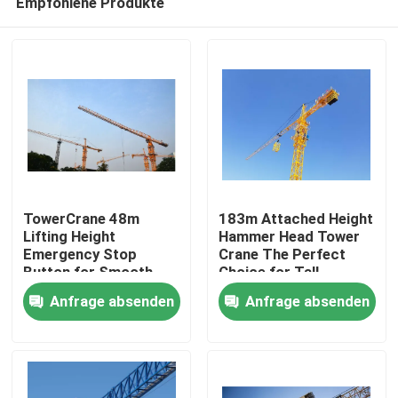
Empfohlene Produkte
TowerCrane 48m
183m Attached Height
Lifting Height
Hammer Head Tower
Emergency Stop
Crane The Perfect
Button for Smooth
Choice for Tall
Startseite
and Safe Construction
Structures
Anfrage absenden
Anfrage absenden
Produkte
Videos