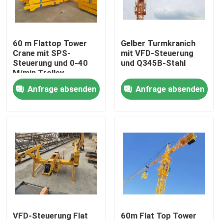
Über uns
60 m Flattop Tower
Gelber Turmkranich
Crane mit SPS-
mit VFD-Steuerung
Fabrik Tour
Steuerung und 0-40
und Q345B-Stahl
M/min Trolley
Geschwindigkeit
Anfrage absenden
Anfrage absenden
Qualitätskontrolle
Kontakt
Referenzen
Flacher Spitzenturmkran
Hammer-Kopf-Turmkran
VFD-Steuerung Flat
60m Flat Top Tower