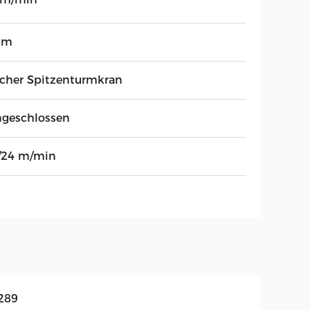
 m
acher Spitzenturmkran
ngeschlossen
/24 m/min
289