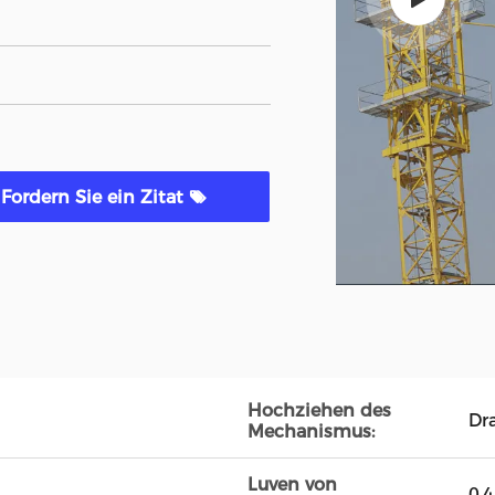
Fordern Sie ein Zitat
Hochziehen des
Dra
Mechanismus:
Luven von
0.