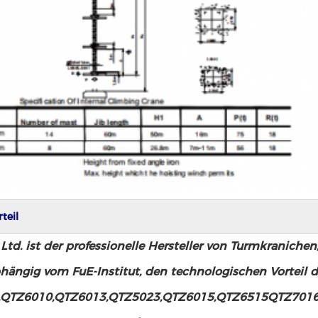
teil
Ltd. ist der professionelle Hersteller von Turmkraniche
ängig vom FuE-Institut, den technologischen Vorteil d
,QTZ6010,QTZ6013,QTZ5023,QTZ6015,QTZ6515QTZ7016