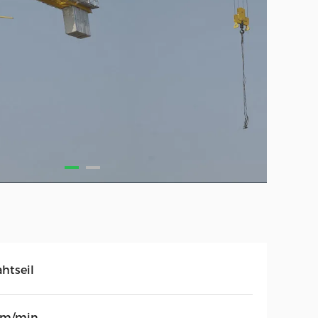
htseil
4m/min