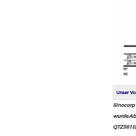
Unser Vor
Sinocorp 
wurde.Abh
QTZ5610