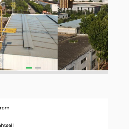
7rpm
htseil