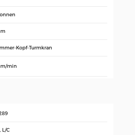
Tonnen
 m
mmer-Kopf-Turmkran
 m/min
289
, L/C