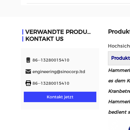
Produk
VERWANDTE PRODUKTE
KONTAKT US
Hochsich
Produkt
86--13280015410
Hammerhe
engineering@sinocorp.ltd
es dem K
86--13280015410
Kranbetre
Kontakt jetzt
Hammerhe
bedient s