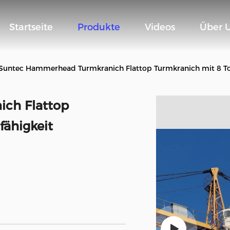
Startseite
Produkte
Videos
Über 
Suntec Hammerhead Turmkranich Flattop Turmkranich mit 8 To
ch Flattop
fähigkeit