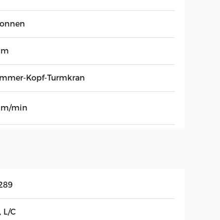
Tonnen
 m
mmer-Kopf-Turmkran
 m/min
289
, L/C