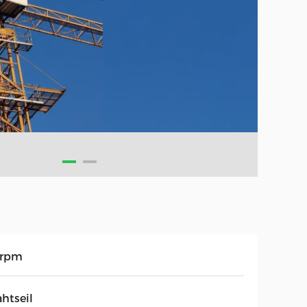
7rpm
htseil