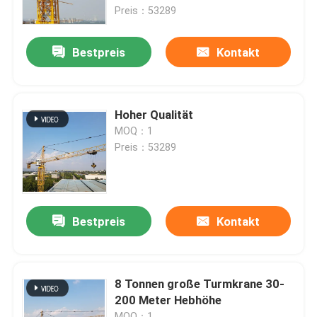
Preis：53289
Über uns
Bestpreis
Kontakt
Fabrik Tour
Hoher Qualität
Qualitätskontrolle
MOQ：1
Preis：53289
Kontakt
Referenzen
Bestpreis
Kontakt
Flacher Spitzenturmkran
8 Tonnen große Turmkrane 30-
200 Meter Hebhöhe
Hammer-Kopf-Turmkran
MOQ：1