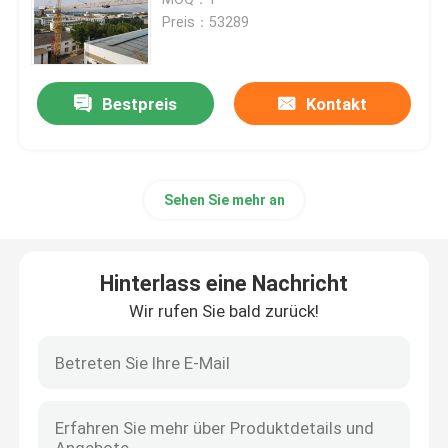
Preis：53289
Luven des Turmkrans
Bestpreis
Kontakt
Bauaufzug
Boom-Turmkran
Sehen Sie mehr an
Gebirgturmkranich
Hinterlass eine Nachricht
Bauaufzug
Wir rufen Sie bald zurück!
8 Tonnen schwerer Turmkranich
10 Tonnen schwerer Turmkranich