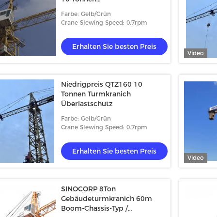
Hebemaschinenkranich
Farbe: Gelb/Grün
Crane Slewing Speed: 0.7rpm
Erhalten Sie besten Preis
Video
Niedrigpreis QTZ160 10
Tonnen Turmkranich
Überlastschutz
Farbe: Gelb/Grün
Crane Slewing Speed: 0.7rpm
Erhalten Sie besten Preis
Video
SINOCORP 8Ton
Gebäudeturmkranich 60m
Boom-Chassis-Typ /