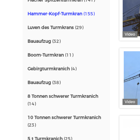
Flacher Spitzenturmkran
(141)
Hammer-Kopf-Turmkran
(155)
Luven des Turmkrans
(29)
Video
Bauaufzug
(32)
Boom-Turmkran
(11)
Gebirgturmkranich
(4)
Bauaufzug
(38)
8 Tonnen schwerer Turmkranich
Video
(14)
10 Tonnen schwerer Turmkranich
(23)
5 t Turmkranich
(25)