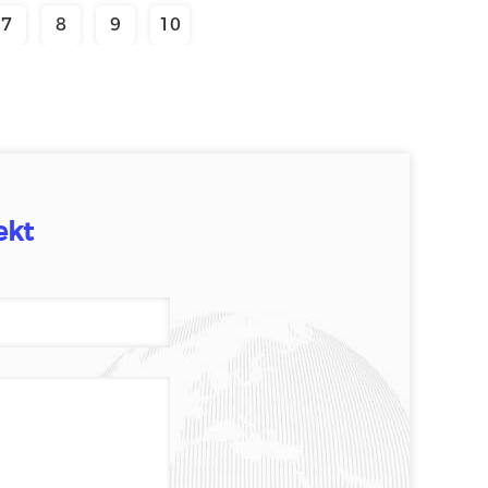
7
8
9
10
ekt