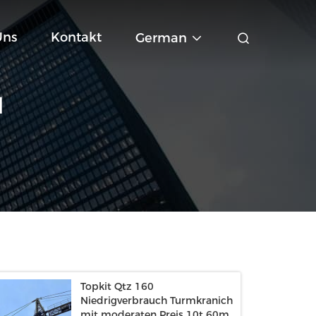
Uns
Kontakt
German
N
Topkit Qtz 160
Niedrigverbrauch Turmkranich
mit moderaten Preis 10t 60m