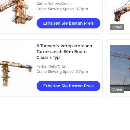
Niedrigverbrauchsturmkranich
Color: Yellow/Green
mit Ankerrahmen
Crane Slewing Speed: 0.7rpm
Erhalten Sie besten Preis
Video
8 Tonnen Niedrigverbrauch
Turmkranich 60m Boom
Chassis Typ
Farbe: Gelb/Grün
Crane Slewing Speed: 0.7rpm
Erhalten Sie besten Preis
Video
ebskran mit
 25T 7550-25