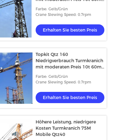
Jib Topkit Turmkranich für die
Farbe: Gelb/Grün
Türkei
Crane Slewing Speed: 0.7rpm
Erhalten Sie besten Preis
Topkit Qtz 160
Niedrigverbrauch Turmkranich
mit moderaten Preis 10t 60m
Jib Topkit Turmkranich für die
Farbe: Gelb/Grün
Türkei
Crane Slewing Speed: 0.7rpm
Erhalten Sie besten Preis
Höhere Leistung, niedrigere
Kosten Turmkranich 75M
Mobile Qtz40