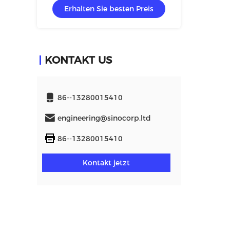
en Preis
Erhalten Sie besten Preis
Erhalt
KONTAKT US
86--13280015410
engineering@sinocorp.ltd
86--13280015410
Kontakt jetzt