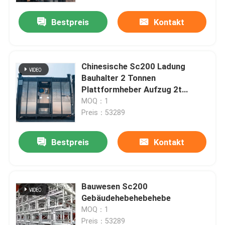
Bestpreis
Kontakt
Chinesische Sc200 Ladung
Bauhalter 2 Tonnen
Plattformheber Aufzug 2t
Baustoffe Aufzugheber
MOQ：1
Preis：53289
Bestpreis
Kontakt
Startseite
Bauwesen Sc200
Produkte
Gebäudehebehebehebe
MOQ：1
Videos
Preis：53289