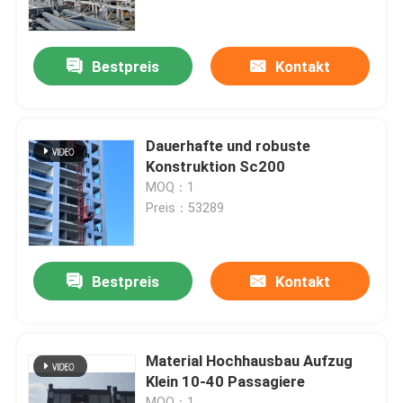
Über uns
Bestpreis
Kontakt
Fabrik Tour
Dauerhafte und robuste
Qualitätskontrolle
Konstruktion Sc200
MOQ：1
Preis：53289
Kontakt
Referenzen
Bestpreis
Kontakt
Flacher Spitzenturmkran
Material Hochhausbau Aufzug
Klein 10-40 Passagiere
Hammer-Kopf-Turmkran
MOQ：1