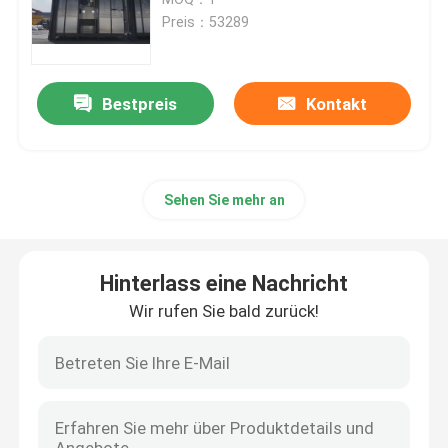
Preis：53289
Luven des Turmkrans
Bestpreis
Kontakt
Bauaufzug
Boom-Turmkran
Sehen Sie mehr an
Gebirgturmkranich
Hinterlass eine Nachricht
Bauaufzug
Wir rufen Sie bald zurück!
8 Tonnen schwerer Turmkranich
10 Tonnen schwerer Turmkranich